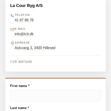
La Cour Byg A/S
TELEFON
41 87 88 78
E-MAIL
info@lcb.dk
ADRESSE
Askvang 3, 3400 Hillerød
CVR 36971649
First name *
Last name *